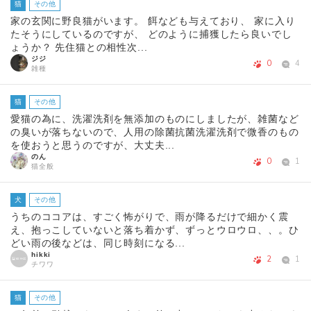
猫
その他
家の玄関に野良猫がいます。 餌なども与えており、 家に入り
たそうにしているのですが、 どのように捕獲したら良いでし
ょうか？ 先住猫との相性次...
ジジ
0
4
雑種
猫
その他
愛猫の為に、洗濯洗剤を無添加のものにしましたが、雑菌など
の臭いが落ちないので、人用の除菌抗菌洗濯洗剤で微香のもの
を使おうと思うのですが、大丈夫...
のん
0
1
猫全般
犬
その他
うちのココアは、すごく怖がりで、雨が降るだけで細かく震
え、抱っこしていないと落ち着かず、ずっとウロウロ、、。ひ
どい雨の後などは、同じ時刻になる...
hikki
2
1
チワワ
猫
その他