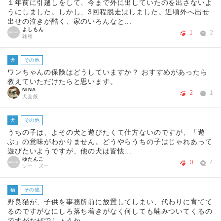
１年前に引越しをして、今まで外に出していたのを出さないよ
うにしました。しかし、3回程脱走はしました。近頃外へ出せ
出せの泣きが酷く、家のいろんなと...
よしもん
1
2
雑種
犬
その他
ワンちゃんの保険はどうしていますか？ おすすめがあったら
教えていただけたらと思います。
NINA
2
1
犬全般
犬
その他
うちの子は、よその犬と遊びたくて仕方ないのですが、「遊
ぶ」の意味がわかりません。どうやらうちの子はじゃれあって
遊びたいようですが、他の犬は皆怯...
ゆたんこ
0
4
シー・ズー
猫
その他
野良猫が、子供を事務所前に放置してしまい、代わりに育てて
るのですがなにしろ落ち着きがなく何しても噛みついてくるの
ですがなぜでしょうか