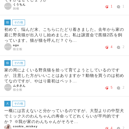
くうちん
1
1
雑種
猫
その他
初めて、悩んだ末、こちらにたどり着きました。去年から家の
庭に野良猫が出入りし始めました。私は譲渡会で黒猫2匹を飼
っています。猫が猫を呼んだ？ぐら...
agu
4
2
猫全般
猫
その他
家の周によくいる野良猫を拾って育てようとしているのです
が、注意した方がいいことはありますか？動物を買うのは初め
てなのですが、やはり最初はペット...
ムタさん
5
2
猫全般
犬
その他
一概には言えないと分かっているのですが、大型よりの中型犬
でミックスのわんちゃんの寿命ってどれくらいが平均的です
か？ ※我が家のわんちゃんがそろそ...
cookie_mickey
4
2