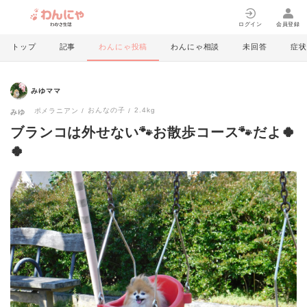
ログイン
会員登録
トップ
記事
わんにゃ投稿
わんにゃ相談
未回答
症状
みゆママ
おんなの子
2.4kg
ポメラニアン
みゆ
ブランコは外せない🐾お散歩コース🐾だよ🍀
🍀