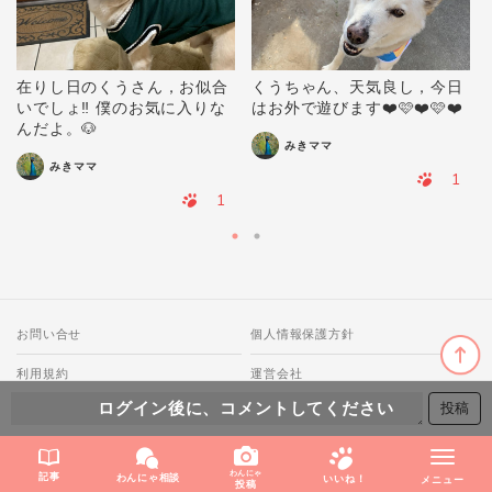
在りし日のくうさん，お似合
くうちゃん、天気良し，今日
いでしょ‼️ 僕のお気に入りな
はお外で遊びます❤️🩷❤️🩷❤️
んだよ。🐶
みきママ
みきママ
1
1
お問い合せ
個人情報保護方針
利用規約
運営会社
ログイン後に、コメントしてください
© 2018-2026 わんにゃ All Rights Reserved.
わんにゃ
記事
わんにゃ相談
いいね！
メニュー
投稿