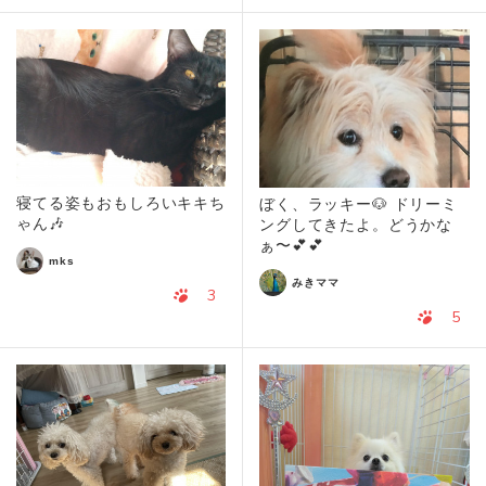
寝てる姿もおもしろいキキち
ぼく、ラッキー🐶 ドリーミ
ゃん🎶
ングしてきたよ。どうかな
ぁ〜💕💕
mks
みきママ
3
5