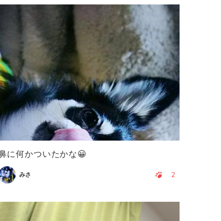
鼻に何かついたかな😀
2
みさ