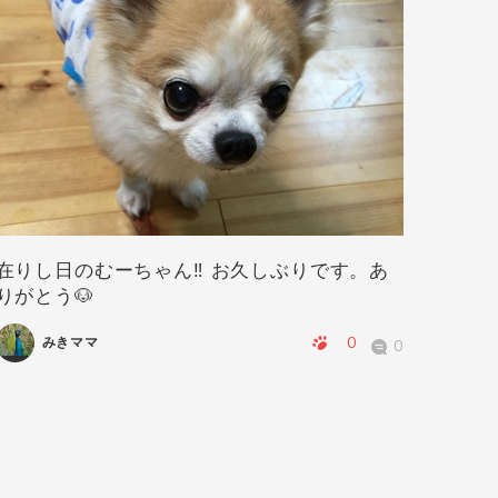
在りし日のむーちゃん‼️ お久しぶりです。あ
華ちゃ
りがとう🐶
0
みきママ
0