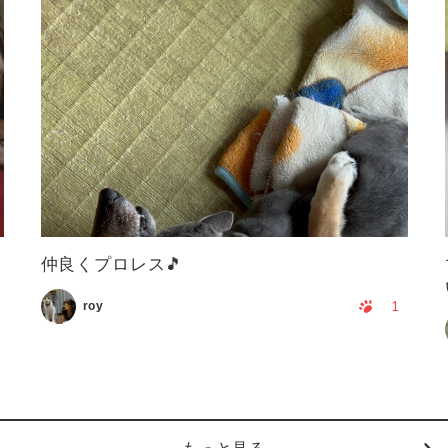
仲良くプロレス🎵
1
roy