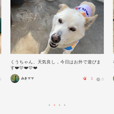
くうちゃん、天気良し，今日はお外で遊びま
す❤️🩷❤️🩷❤️
1
みきママ
0
0