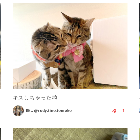
キスしちゃった💏
1
IG→@rody.tino.tomoko