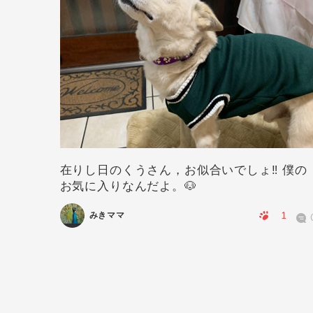
在りし日のくうさん，お似合いでしょ‼️ 僕の
お気に入りなんだよ。🐶
0
0
1
みきママ