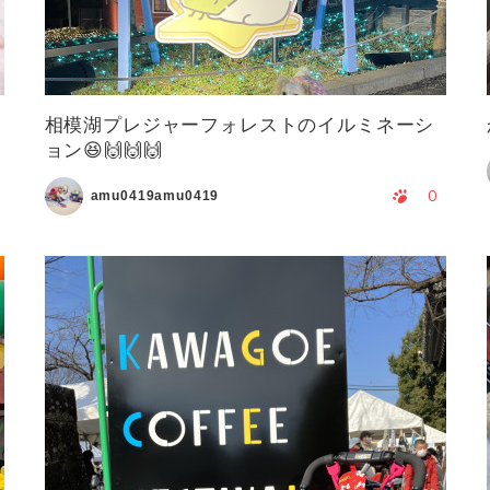
相模湖プレジャーフォレストのイルミネーシ
ョン😆🙌🙌🙌
0
amu0419amu0419