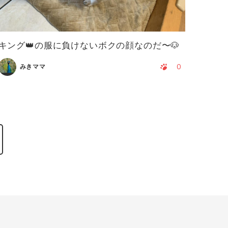
キング👑の服に負けないボクの顔なのだ〜🐶
0
みきママ