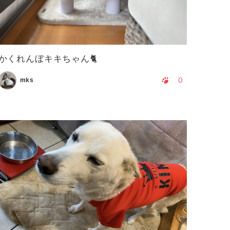
かくれんぼキキちゃん🐈
0
mks