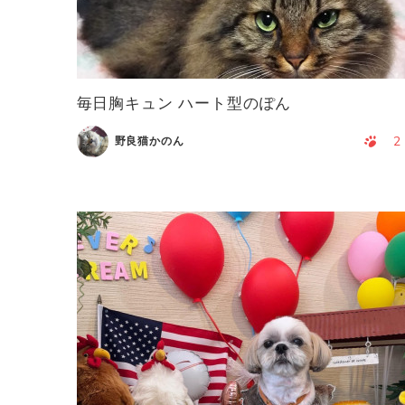
毎日胸キュン ハート型のぽん
2
野良猫かのん