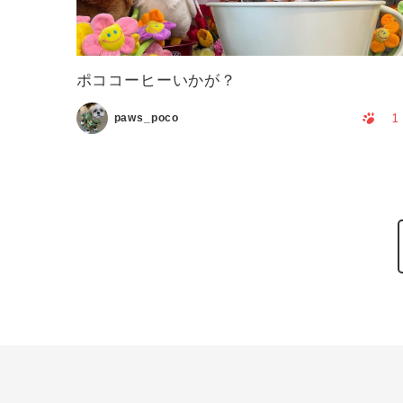
ポココーヒーいかが？
1
paws_poco