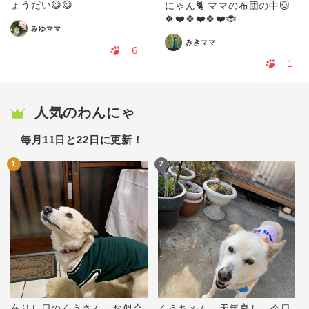
ょうだい😋😋
にゃん🐈 ママの布団の中🐱
🍀❤️🍀❤️🍀❤️🐞
みゆママ
みきママ
6
1
人気のわんにゃ
毎月11日と22日に更新！
1
2
在りし日のくうさん，お似合
くうちゃん、天気良し，今日