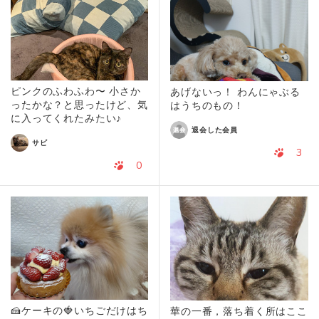
ピンクのふわふわ〜 小さか
あげないっ！ わんにゃぶる
ったかな？と思ったけど、気
はうちのもの！
に入ってくれたみたい♪
退会した会員
サビ
3
0
🍰ケーキの🍓いちごだけはち
華の一番，落ち着く所はここ