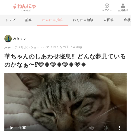
ログイン
会員登録
トップ
記事
わんにゃ投稿
わんにゃ相談
未回答
症状
みきママ
おんなの子
4.3kg
アメリカンショートヘア
ハナ
華ちゃんのしあわせ寝息‼️ どんな夢見ている
のかなぁ〜⁉️🩷🍀🩷🍀🩷🍀🩷🍀