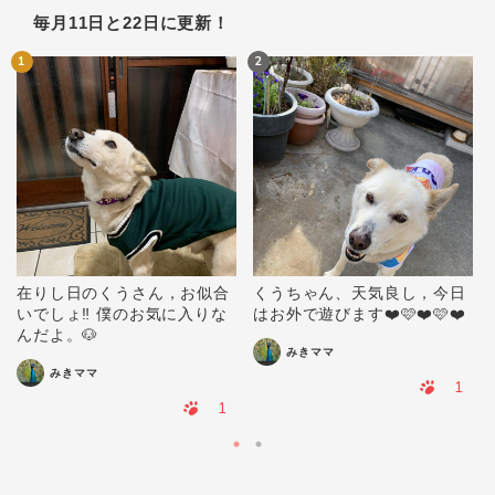
毎月11日と22日に更新！
1
2
在りし日のくうさん，お似合
くうちゃん、天気良し，今日
いでしょ‼️ 僕のお気に入りな
はお外で遊びます❤️🩷❤️🩷❤️
んだよ。🐶
みきママ
みきママ
1
1