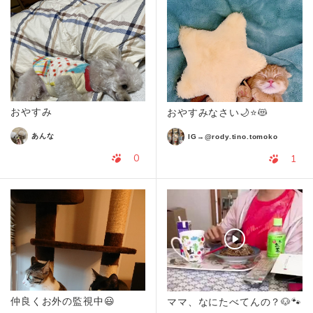
おやすみ
おやすみなさい🌙⭐😻
あんな
IG→@rody.tino.tomoko
0
1
仲良くお外の監視中😃
ママ、なにたべてんの？🐶🐾