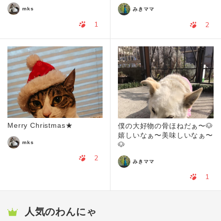
mks
みきママ
1
2
Merry Christmas★
僕の大好物の骨ほねだぁ〜🐶
嬉しいなぁ〜美味しいなぁ〜
mks
🐶
2
みきママ
1
人気のわんにゃ