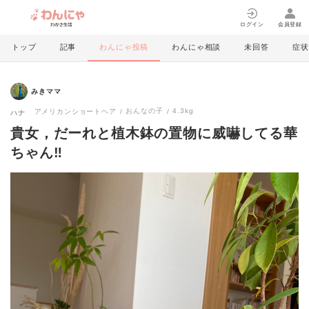
ログイン
会員登録
トップ
記事
わんにゃ投稿
わんにゃ相談
未回答
症状
みきママ
おんなの子
4.3kg
アメリカンショートヘア
ハナ
貴女，だーれと植木鉢の置物に威嚇してる華
ちゃん‼️