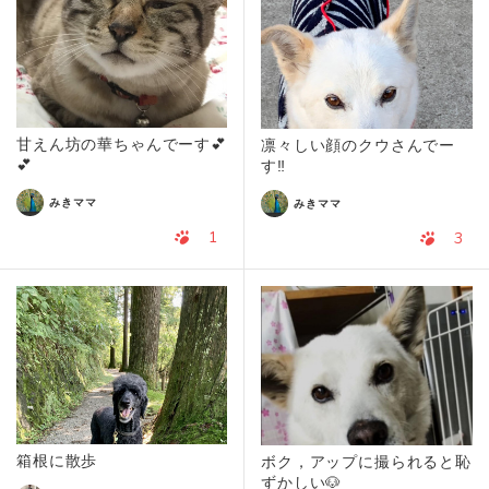
甘えん坊の華ちゃんでーす💕
凛々しい顔のクウさんでー
💕
す‼️
みきママ
みきママ
1
3
箱根に散歩
ボク，アップに撮られると恥
ずかしい🐶