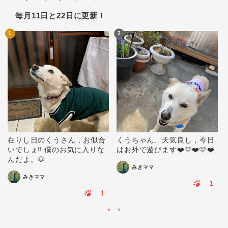
毎月11日と22日に更新！
1
2
在りし日のくうさん，お似合
くうちゃん、天気良し，今日
いでしょ‼️ 僕のお気に入りな
はお外で遊びます❤️🩷❤️🩷❤️
んだよ。🐶
みきママ
みきママ
1
1