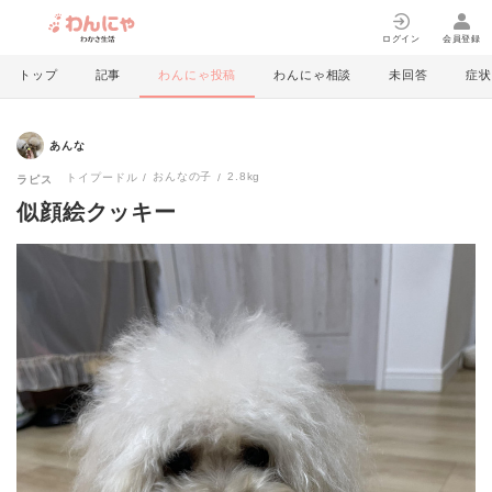
ログイン
会員登録
トップ
記事
わんにゃ投稿
わんにゃ相談
未回答
症状
あんな
おんなの子
2.8kg
トイプードル
ラピス
似顔絵クッキー