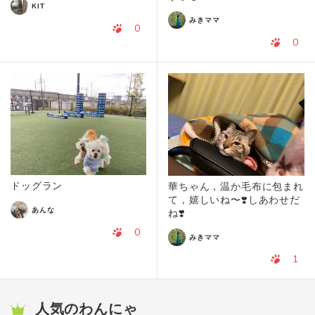
KIT
みきママ
0
0
ドッグラン
華ちゃん，温か毛布に包まれ
て，嬉しいね〜❣️しあわせだ
あんな
ね❣️
0
みきママ
1
人気のわんにゃ