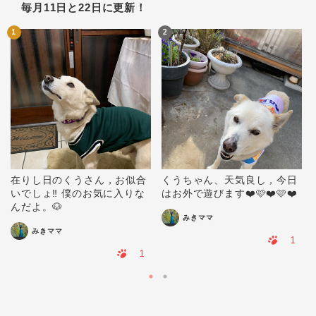
毎月11日と22日に更新！
1
2
在りし日のくうさん，お似合
くうちゃん、天気良し，今日
いでしょ‼️ 僕のお気に入りな
はお外で遊びます❤️🩷❤️🩷❤️
んだよ。🐶
みきママ
みきママ
1
1