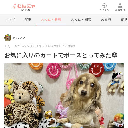
ログイン
会員登録
トップ
記事
わんにゃ投稿
わんにゃ相談
未回答
症状
さらママ
おんなの子
2.96kg
カニンヘンダックス
さら
お気に入りのカートでポーズとってみた😆