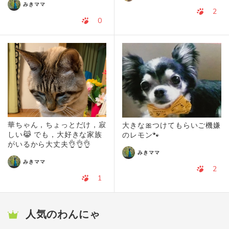
みきママ
2
0
華ちゃん，ちょっとだけ，寂
大きな🎀つけてもらいご機嫌
しい😹 でも，大好きな家族
のレモン🐾
がいるから大丈夫👌👌👌
みきママ
みきママ
2
1
人気のわんにゃ