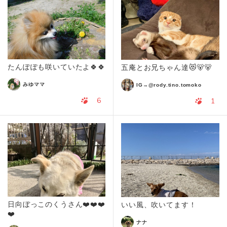
たんぽぽも咲いていたよ🍀🍀
五庵とお兄ちゃん達😻🐻🐻
みゆママ
IG→@rody.tino.tomoko
6
1
日向ぼっこのくうさん❤️❤️❤️
いい風、吹いてます！
❤️
ナナ