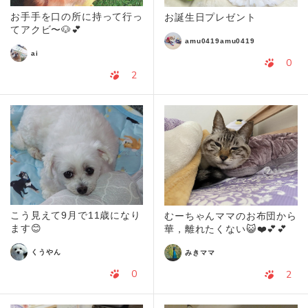
お手手を口の所に持って行っ
お誕生日プレゼント
てアクビ〜🐶💕
amu0419amu0419
ai
0
2
こう見えて9月で11歳になり
むーちゃんママのお布団から
ます😊
華，離れたくない😺❤️💕💕
くうやん
みきママ
0
2