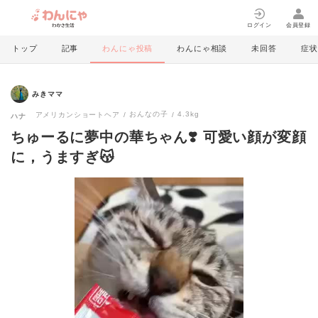
ログイン
会員登録
トップ
記事
わんにゃ投稿
わんにゃ相談
未回答
症状
みきママ
おんなの子
4.3kg
アメリカンショートヘア
ハナ
ちゅーるに夢中の華ちゃん❣️ 可愛い顔が変顔
に，うますぎ😽