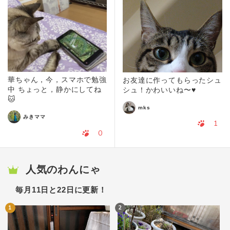
華ちゃん，今，スマホで勉強
お友達に作ってもらったシュ
中 ちょっと，静かにしてね
シュ！かわいいね〜♥
🐱
mks
みきママ
1
0
人気のわんにゃ
毎月11日と22日に更新！
1
2