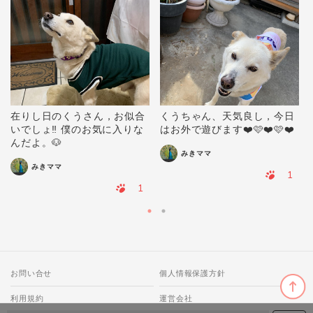
在りし日のくうさん，お似合
くうちゃん、天気良し，今日
いでしょ‼️ 僕のお気に入りな
はお外で遊びます❤️🩷❤️🩷❤️
んだよ。🐶
みきママ
みきママ
1
1
お問い合せ
個人情報保護方針
利用規約
運営会社