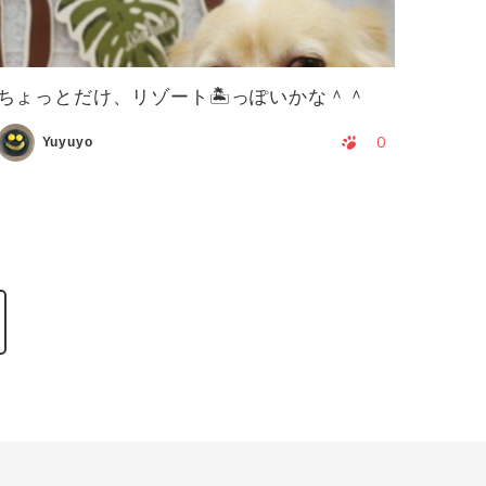
ちょっとだけ、リゾート🏝っぽいかな＾＾
0
Yuyuyo