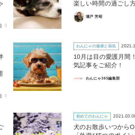
ゃ
楽しい時間の過ごし
瀬戸 芳昭
0
2021.
わんにゃの健康と病気
伴
10月は目の愛護月間
気記事をご紹介！
開
わんにゃ365編集部
0
2021.03.0
初めてのわんにゃ
ご
犬のお散歩いつからO