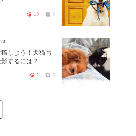
ト」
10
0
.24
投稿しよう！犬猫写
撮影するには？
1
0