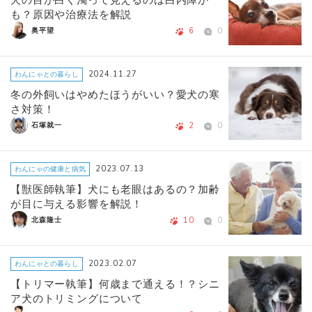
も？原因や治療法を解説
6
0
奥平望
2024.11.27
わんにゃとの暮らし
冬の外飼いはやめたほうがいい？愛犬の寒
さ対策！
2
0
石塚就一
2023.07.13
わんにゃの健康と病気
【獣医師執筆】犬にも老眼はあるの？加齢
が目に与える影響を解説！
10
0
北森隆士
2023.02.07
わんにゃとの暮らし
【トリマー執筆】何歳まで通える！？シニ
ア犬のトリミングについて