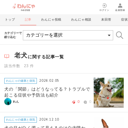
ログイン
会員登録
トップ
記事
わんにゃ投稿
わんにゃ相談
未回答
症状
カテゴリーで
絞り込む
老犬
に関する記事一覧
該当件数 23 件
2026.02.05
わんにゃの健康と病気
犬の「関節」はどうなってる？トラブルで
起こる症状や予防法も紹介
0
0
れん
2024.12.10
わんにゃの健康と病気
犬の目が白く濁って見えるのは白内障か