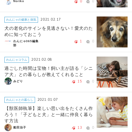
0
0
Noriko
2021.02.17
わんにゃの健康と病気
犬の老化のサインを見逃さない！愛犬のた
めに知っておこう
1
0
わんにゃ365編集
部
2021.02.08
わんにゃコラム
過ごした時間は宝物！飼い主が語る「シニ
ア犬」との暮らしが教えてくれること
15
0
みどり
2021.01.07
わんにゃとの暮らし
【獣医師執筆】楽しい思い出をたくさん作
ろう！「子どもと犬」と一緒に仲良く暮ら
す方法
13
0
船田治子