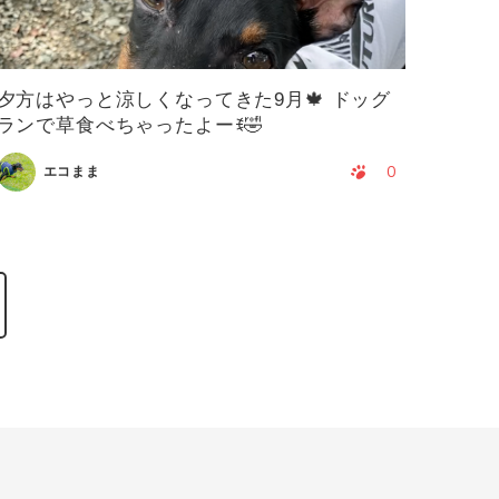
夕方はやっと涼しくなってきた9月🍁 ドッグ
ランで草食べちゃったよーꉂ🤣
0
エコまま