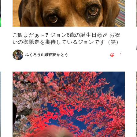
ご飯まだぁ～❓ ジョン6歳の誕生日㊗🎉 お祝
いの御馳走を期待しているジョンです（笑）
1
ふくろう山荘館長かとう