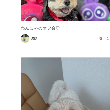
わんにゃのオフ会♡
1
虎鉄