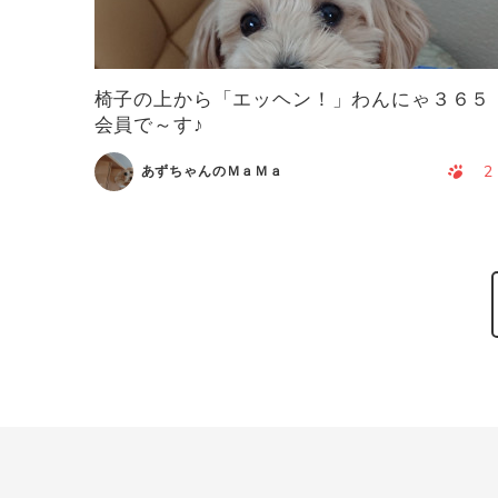
椅子の上から「エッヘン！」わんにゃ３６５
会員で～す♪
2
あずちゃんのＭａＭａ