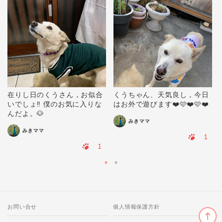
在りし日のくうさん，お似合
くうちゃん、天気良し，今日
いでしょ‼️ 僕のお気に入りな
はお外で遊びます❤️🩷❤️🩷❤️
んだよ。🐶
みきママ
みきママ
1
1
お問い合せ
個人情報保護方針