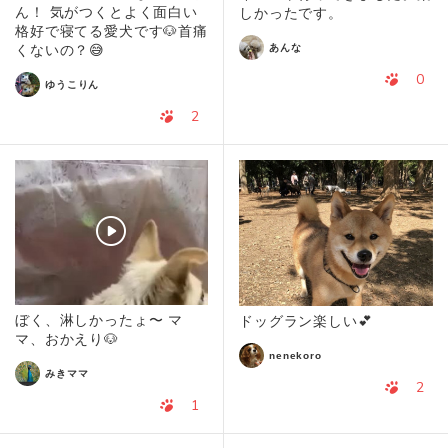
ん！ 気がつくとよく面白い
しかったです。
格好で寝てる愛犬です🐶首痛
あんな
くないの？😅
0
ゆうこりん
2
ぼく、淋しかったょ〜 マ
ドッグラン楽しい💕
マ、おかえり🐶
nenekoro
みきママ
2
1