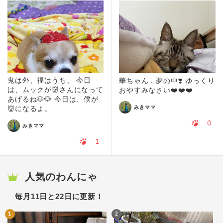
鬼は外、福はうち、 今日
華ちゃん，夢の中❣️ ゆっくり
は、ムックが👹さんになって
おやすみなさい❤️❤️❤️
あげるね🐶🐶 今日は、僕が
みきママ
👹になるよ。
0
みきママ
1
人気のわんにゃ
毎月11日と22日に更新！
1
2