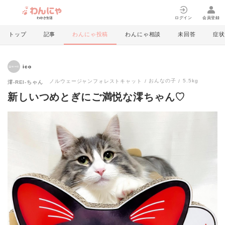
ログイン
会員登録
トップ
記事
わんにゃ投稿
わんにゃ相談
未回答
症状
ico
おんなの子
5.5kg
ノルウェージャンフォレストキャット
澪-REI-ちゃん
新しいつめとぎにご満悦な澪ちゃん♡